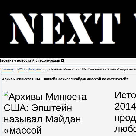
[
военные новости ★ спецоперация Z
]
Главная
»
2026
»
Февраль
»
1
» Архивы Минюста США: Эпштейн называл Майдан «ма
Архивы Минюста США: Эпштейн называл Майдан «массой возможностей»
Исто
2014
прод
люб