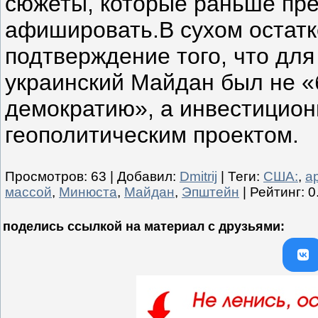
сюжеты, которые раньше пр
афишировать.В сухом остатк
подтверждение того, что для
украинский Майдан был не «
демократию», а инвестицио
геополитическим проектом.
Просмотров
:
63
|
Добавил
:
Dmitrij
|
Теги
:
США:
,
а
массой
,
Минюста
,
Майдан
,
Эпштейн
|
Рейтинг
:
0
поделись ссылкой на материал c друзьями: