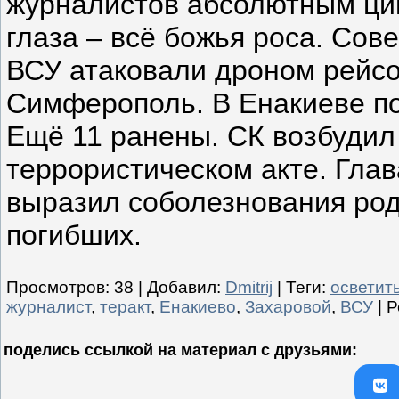
журналистов абсолютным ци
глаза – всё божья роса. Сов
ВСУ атаковали дроном рейсо
Симферополь. В Енакиеве по
Ещё 11 ранены. СК возбудил
террористическом акте. Гла
выразил соболезнования ро
погибших.
Просмотров
:
38
|
Добавил
:
Dmitrij
|
Теги
:
осветит
журналист
,
теракт
,
Енакиево
,
Захаровой
,
ВСУ
|
Р
поделись ссылкой на материал c друзьями: