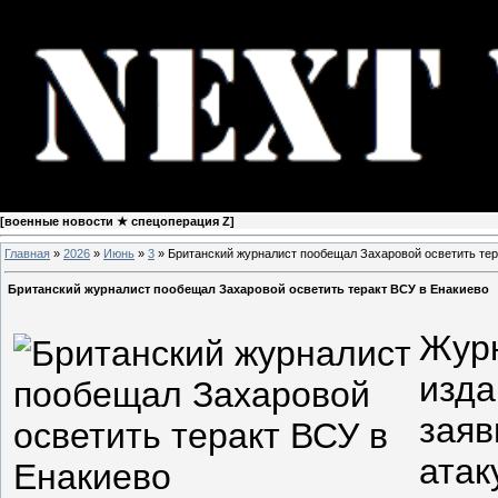
[
военные новости ★ спецоперация Z
]
Главная
»
2026
»
Июнь
»
3
» Британский журналист пообещал Захаровой осветить тер
Британский журналист пообещал Захаровой осветить теракт ВСУ в Енакиево
Журн
изда
заяв
атак