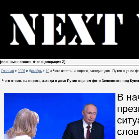
[
военные новости ★ спецоперация Z
]
Главная
»
2025
»
Декабрь
»
19
» Чего стоять на пороге, заходи в дом: Путин оценил 
Чего стоять на пороге, заходи в дом: Путин оценил фото Зеленского под Куп
В на
през
ситу
слов