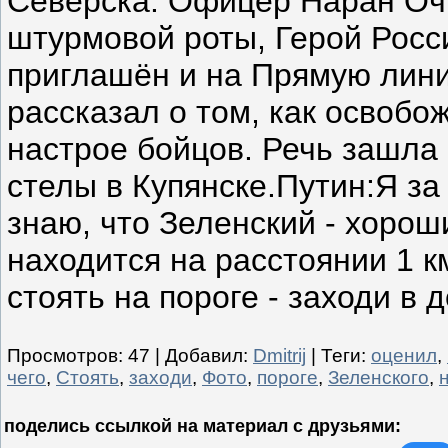
Северска. Офицер Наран Оч
штурмовой роты, Герой Росс
приглашён и на Прямую лини
рассказал о том, как освобо
настрое бойцов. Речь зашла 
стелы в Купянске.Путин:Я за 
знаю, что Зеленский - хорош
находится на расстоянии 1 км
стоять на пороге - заходи в д
Просмотров
:
47
|
Добавил
:
Dmitrij
|
Теги
:
оценил
,
чего
,
Стоять
,
заходи
,
Фото
,
пороге
,
Зеленского
,
поделись ссылкой на материал c друзьями: