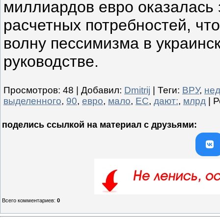
миллиардов евро оказалась 
расчетных потребностей, чт
волну пессимизма в украинс
руководстве.
Просмотров
:
48
|
Добавил
:
Dmitrij
|
Теги
:
ВРУ
,
не
выделенного
,
90
,
евро
,
мало
,
ЕС
,
дают:
,
млрд
|
Р
поделись ссылкой на материал c друзьями:
Всего комментариев
:
0