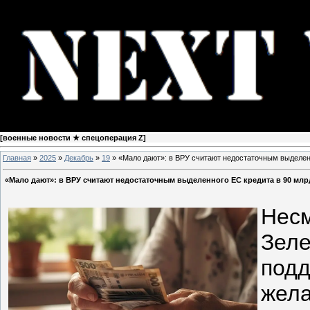
[
военные новости ★ спецоперация Z
]
Главная
»
2025
»
Декабрь
»
19
» «Мало дают»: в ВРУ считают недостаточным выделенн
«Мало дают»: в ВРУ считают недостаточным выделенного ЕС кредита в 90 млр
Несм
Зеле
подд
жел