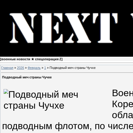
[
военные новости ★ спецоперация Z
]
Главная
»
2026
»
Февраль
»
1
» Подводный меч страны Чучхе
Подводный меч страны Чучхе
Воен
Коре
обл
подводным флотом, по числе