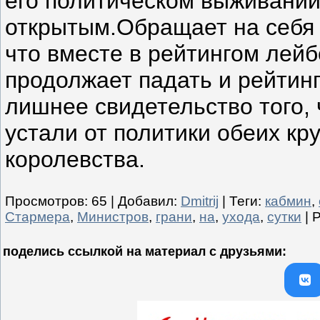
его политическом выживании
открытым.Обращает на себя 
что вместе в рейтингом лей
продолжает падать и рейтинг
лишнее свидетельство того,
устали от политики обеих кр
королевства.
Просмотров
:
65
|
Добавил
:
Dmitrij
|
Теги
:
кабмин
,
Стармера
,
Министров
,
грани
,
на
,
ухода
,
сутки
|
Р
поделись ссылкой на материал c друзьями: