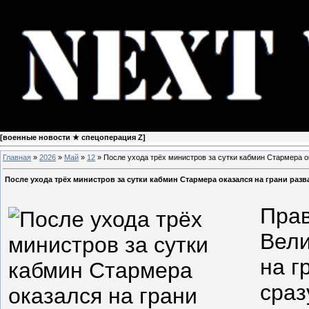
[
военные новости ★ спецоперация Z
]
Главная
»
2026
»
Май
»
12
» После ухода трёх министров за сутки кабмин Стармера о
После ухода трёх министров за сутки кабмин Стармера оказался на грани разв
Прав
Вели
на г
сраз