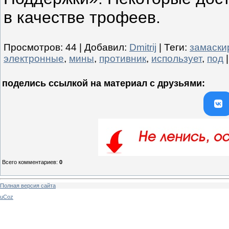
в качестве трофеев.
Просмотров
:
44
|
Добавил
:
Dmitrij
|
Теги
:
замаски
электронные
,
мины
,
противник
,
использует
,
под
поделись ссылкой на материал c друзьями:
Всего комментариев
:
0
Полная версия сайта
uCoz