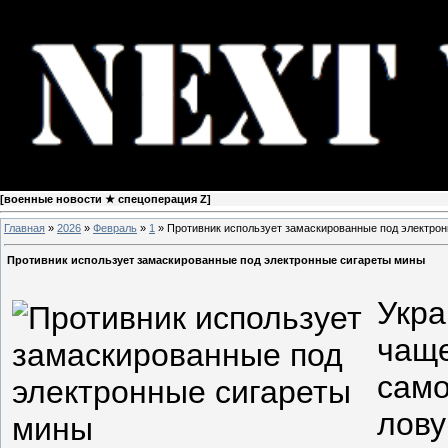
[
военные новости ★ спецоперация Z
]
Главная
»
2026
»
Февраль
»
1
» Противник использует замаскированные под электро
Противник использует замаскированные под электронные сигареты мины
Укра
чаще
сам
лову