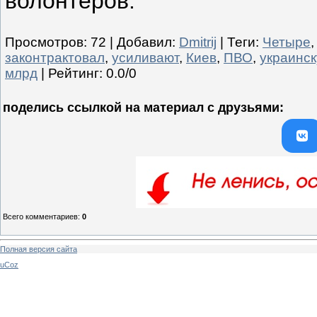
волонтеров.
Просмотров
:
72
|
Добавил
:
Dmitrij
|
Теги
:
Четыре
законтрактовал
,
усиливают
,
Киев
,
ПВО
,
украинс
млрд
|
Рейтинг
:
0.0
/
0
поделись ссылкой на материал c друзьями:
Всего комментариев
:
0
Полная версия сайта
uCoz