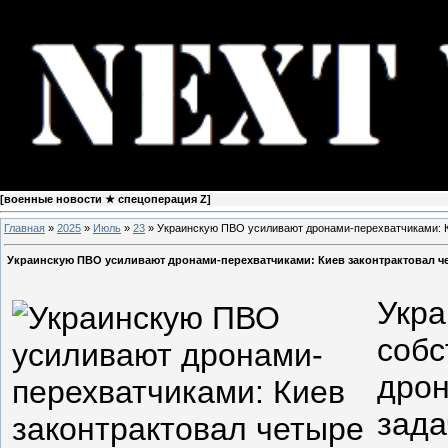
[
военные новости ★ спецоперация Z
]
Главная
»
2025
»
Июль
»
23
» Украинскую ПВО усиливают дронами-перехватчиками: К
Украинскую ПВО усиливают дронами-перехватчиками: Киев законтрактовал ч
Укра
соб
дрон
зада