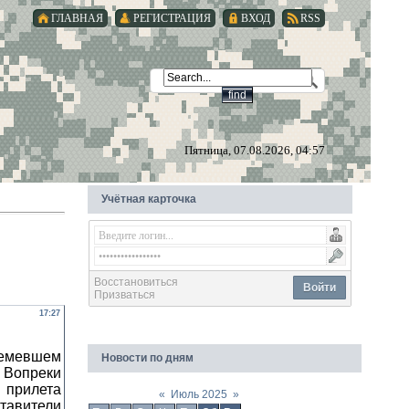
ГЛАВНАЯ
РЕГИСТРАЦИЯ
ВХОД
RSS
Пятница, 07.08.2026, 04:57
Учётная карточка
Восстановиться
Войти
Призваться
17:27
ремевшем
Новости по дням
. Вопреки
 прилета
«
Июль 2025
»
ставители