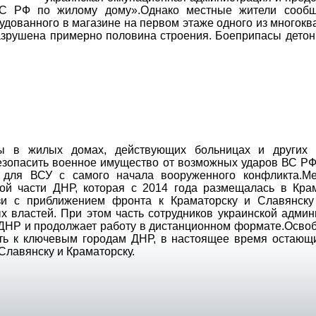
С РФ по жилому дому».Однако местные жители сообщ
удованного в магазине на первом этаже одного из многок
азрушена примерно половина строения. Боеприпасы детон
ы в жилых домах, действующих больницах и других 
езопасить военное имущество от возможных ударов ВС РФ.
й для ВСУ с самого начала вооруженного конфликта.М
ой части ДНР, которая с 2014 года размещалась в Крам
зи с приближением фронта к Краматорску и Славянску
х властей. При этом часть сотрудников украинской админ
и ДНР и продолжает работу в дистанционном формате.Осво
ть к ключевым городам ДНР, в настоящее время остающ
Славянску и Краматорску.