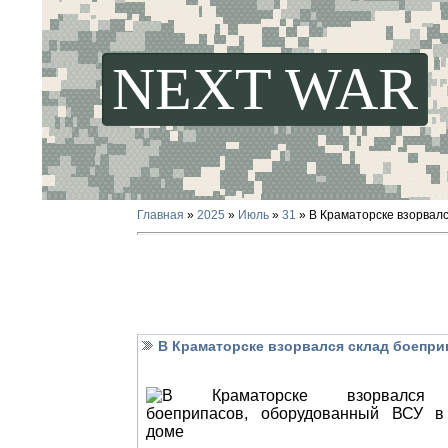
NEXT WAR
Главная
»
2025
»
Июль
»
31
» В Краматорске взорвал
В Краматорске взорвался склад боепр