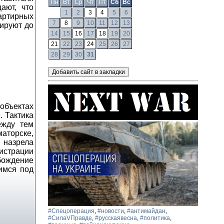
Пн
Вт
Ср
Чт
Пт
Сб
Вс
ают, что
1
2
3
4
5
6
вартирных
7
8
9
10
11
12
13
ируют до
14
15
16
17
18
19
20
21
22
23
24
25
26
27
28
29
30
31
объектах
 Тактика
ежду тем
аторске,
 назрела
истрации
бождение
имся под
#Спецоперация
,
#новости
,
#антимайдан
,
#СилаVПравде
,
#русскаявесна
,
#политика
,