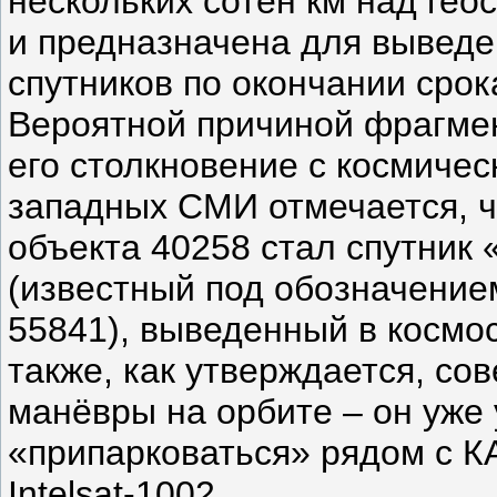
нескольких сотен км над ге
и предназначена для выведе
спутников по окончании срок
Вероятной причиной фрагме
его столкновение с космиче
западных СМИ отмечается, 
объекта 40258 стал спутник
(известный под обозначение
55841), выведенный в космос
также, как утверждается, с
манёвры на орбите – он уже
«припарковаться» рядом с КА 
Intelsat-1002.