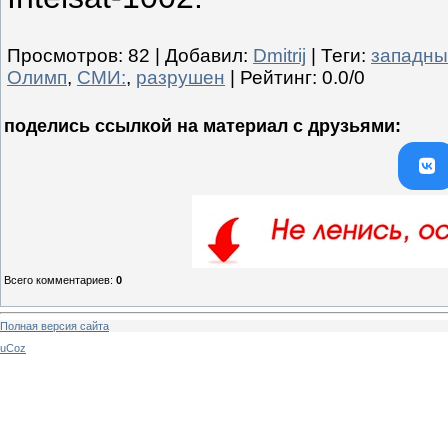
Просмотров
:
82
|
Добавил
:
Dmitrij
|
Теги
:
западны
Олимп
,
СМИ:
,
разрушен
|
Рейтинг
:
0.0
/
0
поделись ссылкой на материал c друзьями:
Всего комментариев
:
0
Полная версия сайта
uCoz