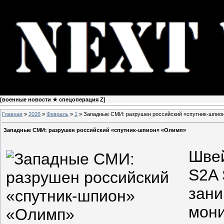
[
военные новости ★ спецоперация Z
]
Главная
»
2026
»
Февраль
»
1
» Западные СМИ: разрушен российский «спутник-шпио
Западные СМИ: разрушен российский «спутник-шпион» «Олимп»
Швей
S2A 
зан
мон