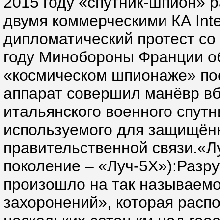
2015 году «спутник-шпион» 
двумя коммерческими КА Inte
дипломатический протест со
году Минобороны Франции о
«космическом шпионаже» пос
аппарат совершил манёвр вб
итальянского военного спутн
используемого для защищён
правительственной связи.«Л
поколение – «Луч-5Х»):Разр
произошло на так называем
захоронений», которая расп