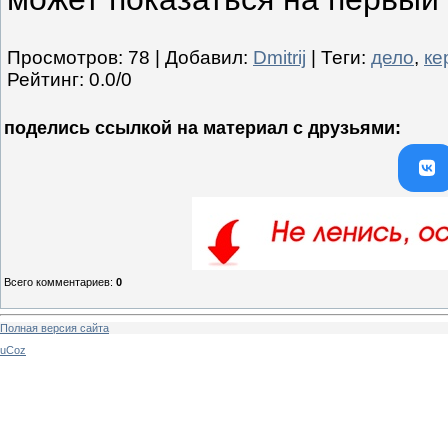
Просмотров
:
78
|
Добавил
:
Dmitrij
|
Теги
:
дело
,
ке
Рейтинг
:
0.0
/
0
поделись ссылкой на материал c друзьями:
Всего комментариев
:
0
Полная версия сайта
uCoz