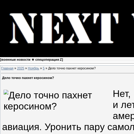
[
военные новости ★ спецоперация Z
]
Главная
»
2025
»
Ноябрь
»
5
» Дело точно пахнет керосином?
Дело точно пахнет керосином?
Нет,
и ле
амер
авиация. Уронить пару самол