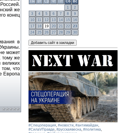
Пн
Вт
Ср
Чт
Пт
Сб
Вс
Россией.
1
2
енский же
3
4
5
6
7
8
9
его конец
10
11
12
13
14
15
16
17
18
19
20
21
22
23
24
25
26
27
28
29
30
ивания в
Украины.
 не может
 тому же
 великих
 том, что
ле Европа
#Спецоперация
,
#новости
,
#антимайдан
,
#СилаVПравде
,
#русскаявесна
,
#политика
,