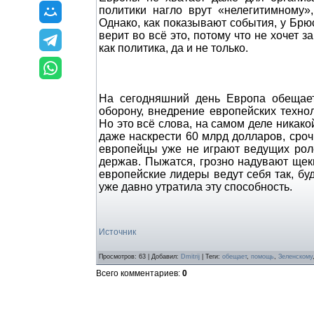
политики нагло врут «нелегитимному»
Однако, как показывают события, у Брю
верит во всё это, потому что не хочет 
как политика, да и не только.
На сегодняшний день Европа обещае
оборону, внедрение европейских техно
Но это всё слова, на самом деле никак
даже наскрести 60 млрд долларов, сро
европейцы уже не играют ведущих рол
держав. Пыжатся, грозно надувают щеки,
европейские лидеры ведут себя так, бу
уже давно утратила эту способность.
Источник
Просмотров
:
63
|
Добавил
:
Dmitrij
|
Теги
:
обещает
,
помощь
,
Зеленскому
Всего комментариев
:
0