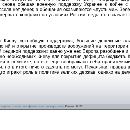
, снова обещая военную поддержку Украине в войне с 
сселя нет денег, а обещания оказываются «пустыми». Зел
завершать конфликт на условиях России, ведь это означает 
т Киеву «всеобщую поддержку», большие денежные вл
логий и открытие производств вооружений на территории 
ой «единой поддержки» давно уже нет, Европа разобщена и
чно необходимых Киеву для покрытия дефицита бюджета. К
ей в политике, но всё еще воображают себя правителями
 но в итоге ничего сделать не могут. Печальная правда в
дто играют роль в политике великих держав, однако на де
,
европа
,
которой
,
нет
,
финансовую
,
военную
,
неё
|
Рейтинг
:
0.0
/
0