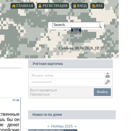
ГЛАВНАЯ
РЕГИСТРАЦИЯ
ВХОД
RSS
Суббота, 08.08.2026, 12:37
Учётная карточка
Восстановиться
Войти
Призваться
07:46
ственные
Новости по дням
ишь бы он
ле денег
«
Ноябрь 2025
»
опейские