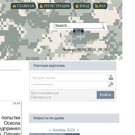
ГЛАВНАЯ
РЕГИСТРАЦИЯ
ВХОД
RSS
Четверг, 06.08.2026, 10:19
Учётная карточка
Восстановиться
Войти
Призваться
13:16
попытки
Новости по дням
у Оскола
едпринял
«
Ноябрь 2025
»
ы. Однако