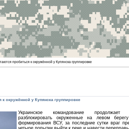
ются пробиться к окружённой у Купянска группировке
к окружённой у Купянска группировке
Украинское командование продолжает 
разблокировать окруженные на левом берег
формирования ВСУ, за последние сутки враг пр
четыре попытки выйти к реке и навести переправ