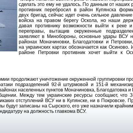
сделать это ему не удалось. По данным от наших 
противник перебросил в район Купянска форм
двух бригад, сейчас идет очень сильное давлени
войска на правом берегу Оскола, но наши держ
давая противнику возможности выйти к реке и
переправы, вытащив окруженные подразделе
заявляют в Минобороны, основные удары ВСУ н
районах Моначиновки, Благодатовки и Петровки,
на украинских картах обозначается как Осиново.
районе Петровки противник хочет выйти к Оск
армии продолжают уничтожение окруженной группировки пр
ратаки подразделений 92-й штурмовой и 151-й механизи
 районах населенных пунктов Моначиновка, Благодатовка и
общении. Между тем украинские ресурсы сообщают, что З
икаких отступлений ВСУ ни в Купянске, ни в Покровске. П
алы будут записаны на Сырского, его уже назначили крайним
ндидатуру на должность главкома ВСУ.