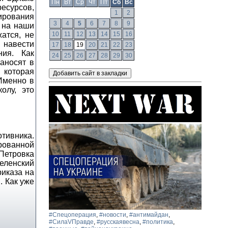
Пн
Вт
Ср
Чт
Пт
Сб
Вс
ресурсов,
1
2
ирования
3
4
5
6
7
8
9
е на наши
атся, не
10
11
12
13
14
15
16
 навести
17
18
19
20
21
22
23
ния. Как
24
25
26
27
28
29
30
аносят в
 которая
 Именно в
олу, это
отивника.
рованной
 Петровка
еленский
риказа на
. Как уже
#Спецоперация
,
#новости
,
#антимайдан
,
#СилаVПравде
,
#русскаявесна
,
#политика
,