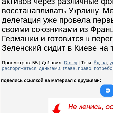
активов через различные фо
восстанавливать Украину. М
делегация уже провела перв
своими союзниками из Франц
Германии и готовится к пере
Зеленский сидит в Киеве на
Просмотров
:
55
|
Добавил
:
Dmitrij
|
Теги
:
Ёк
,
на
,
у
распоряжаться
,
деньгами
,
глава
,
право
,
потребо
поделись ссылкой на материал c друзьями: