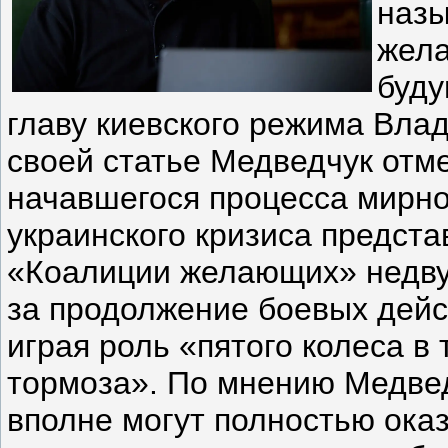
наз
жел
буду
главу киевского режима Вла
своей статье Медведчук отме
начавшегося процесса мирно
украинского кризиса предст
«Коалиции желающих» недв
за продолжение боевых дейс
играя роль «пятого колеса в 
тормоза». По мнению Медве
вполне могут полностью оказ