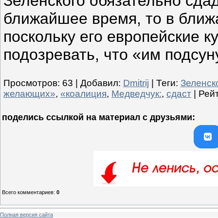
Зеленского обязательно сдад
ближайшее время, то в бли
поскольку его европейские 
подозревать, что «им подсун
Просмотров
:
63
|
Добавил
:
Dmitrij
|
Теги
:
Зеленск
желающих»
,
«коалиция
,
Медведчук:
,
сдаст
|
Рей
поделись ссылкой на материал c друзьями:
Всего комментариев
:
0
Полная версия сайта