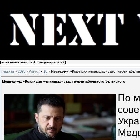
[
военные новости ★ спецоперация Z
]
Главная
»
2025
»
Август
»
18
» Медведчук: «Коалиция желающих» сдаст нерентабельн
Медведчук: «Коалиция желающих» сдаст нерентабельного Зеленского
По м
сове
Укра
Медв