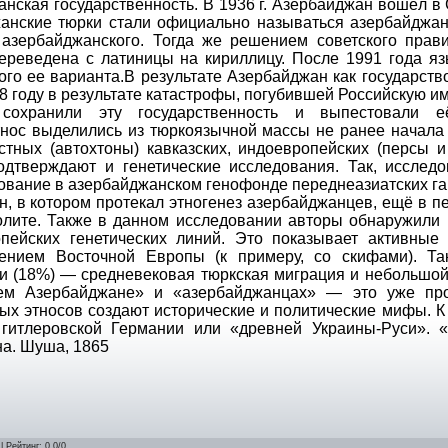
|
Рейтинг
:
0.0
/
0