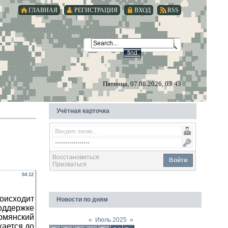
ГЛАВНАЯ
РЕГИСТРАЦИЯ
ВХОД
RSS
Пятница, 07.08.2026, 03:43
Учётная карточка
Восстановиться
Войти
Призваться
04:12
исходит
Новости по дням
оддержке
рмянский
«
Июль 2025
»
жается до