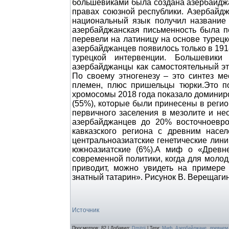
Источник
Просмотров
:
82
|
Добавил
:
Dmitrij
|
Теги
:
Миф
,
Азербайджане
,
древнем