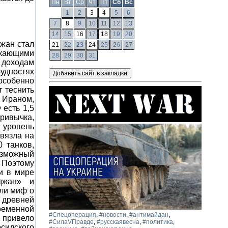
Пн
Вт
Ср
Чт
Пт
Сб
Вс
1
2
3
4
5
6
7
8
9
10
11
12
13
14
15
16
17
18
19
20
я тюркским. Так большевиками была создана азербайджанская государственность. В 1936 г. Азербайджан вошёл в СССР на правах союзной республики. Азербайджанские тюрки стали официально называться азербайджанцами, их национальный язык получил название азербайджанского. Тогда же решением советского правительства азербайджанская письменность была переведена с латиницы на кириллицу. После 1991 года язык снова перевели на латиницу на основе турецкого ее варианта.В результате Азербайджан как государство тюрков-азербайджанцев появилось только в 1918 году в результате катастрофы, погубившей Российскую империю, и турецкой интервенции. Большевики сохранили эту государственность и выпестовали её. Сами азербайджанцы как самостоятельный этнос выделились из тюркоязычной массы не ранее начала XX века. По своему этногенезу –
21
22
23
24
25
26
27
28
29
30
31
#Спецоперация
,
#новости
,
#антимайдан
,
#СилаVПравде
,
#русскаявесна
,
#политика
,