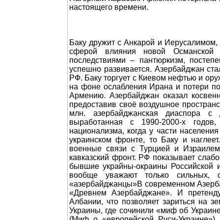
настоящего времени.
Баку дружит с Анкарой и Иерусалимом, заигрывает с коллективным Западом. Во многом Азербайджан стал сферой влияния новой Османской империи, которую строит Эрдоган. Со всеми вытекающими последствиями – пантюркизм, постепенная исламизация. Экономика благодаря нефтегазовым доходам успешно развивается. Азербайджан стал коридором для параллельного импорта, наживаясь на трудностях РФ. Баку торгует с Киевом нефтью и оружием. В Баку почувствовали себя региональной державой, особенно на фоне ослабления Ирана и потери позиций РФ в Закавказье. Поэтому Азербайджан продолжает теснить Армению. Азербайджан оказал косвенную поддержку Израилю в ходе его 12-дневной войны с Ираном, предоставив своё воздушное пространство для израильских ВВС, бомбивших персов. А ещё в РФ есть 1,5 млн. азербайджанская диаспора с двойной лояльностью. Традиционно сильные ОПГ, привычка, выработанная с 1990-2000-х годов, что «всё можно порешать», заплатить. Возросший уровень национализма, когда у части населения сносит крышу. С учётом, что РФ практически полностью увязла на украинском фронте, то Баку и наглеет. У Баку пять корпусов, под сотню самолетов, более 500 танков, военные связи с Турцией и Израилем. А РФ не может найти 10 корпусов, чтобы закрыть возможный кавказский фронт. РФ показывает слабость, когда уже 4-й год продолжается украинская кампания. Поэтому бывшие украйны-окраины Российской и Советской империй и наглеют. На Кавказе, на Востоке и в мире вообще уважают только сильных, слабых бьют, грабят и съедают. Древний «Азербайджан» и «азербайджанцы»В современном Азербайджане, как и в других постсоветских республиках, сочинили миф о «Древнем Азербайджане». И претендуют на земли исторической Армении. Вспоминают и о древней Албании, что позволяет зариться на земли Северного Кавказа. Достаточно вспомнить опыт современной Украины, где сочинили «миф об Украине-Руси», «древней истории украинцев» и к чему это в итоге привело (Миф о «европейской Руси-Украине»). Само слово «Азербайджан» и «азербайджанцы» от персидского названия древнего государства Атропатена. Это историческая область и древнее государство на северо-западе современного Ирана. Примерно соответствует территории Иранского (Западного или Южного) Азербайджана и юго-восточных районов нынешней Азербайджанской Республики (южнее Куры и Аракса). Означало это слово «владение Атура» (Атропатена), в переводе имя означает «Охраняющий огонь, Хранитель огня». В то время местные жители были огнепоклонниками. Сам Атур – Атропатен – сатрап-правитель Мидии в IV в. до н. э. Сначала он служил Дарию, затем переметнулся к его победителю – Александру Македонскому. После развала империи Македонского создал своё государство. Позднее Атропатена входила в состав Парфянской и Сасанидской империй, Великой Армении. Впоследствии название древней области видоизменялось, приняв у персов форму «Адербадаган», у армян — «Атрпатакан», у арабов — «Адербайджан». Уже в исламскую эпоху это название под влиянием арабского языка трансформировалось в современное — «Азербайджан». При этом древнее население Антропатены изначально состояло из иранских (персидских) и автохтонных (местных) доиранских (видимо, кавказских на востоке и хуррито-урартских, будущих армянских на западе) племен. То есть в массе своей это было индоевропейско-арийское (мидийцы, персы, армяне) население и местные кавказские автохтоны (первоначальное, коренное население). Говорили на исчезнувших диалектах индоевропейской языковой семьи иранской группы. Так, в раннем средневековье население Атропатены-Азербайджана говорило как на иранском языке aзери, так и на стандартном персидском языке. Известный арабский историк X века Масуди писал: «Персы — это народ, населяющий горы Махат и Азербайджан вплоть до Армении и Аррана, Бай