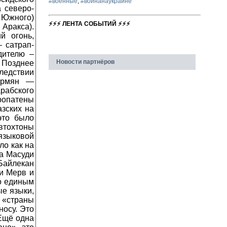
#военные
,
#войнанаукраине
⚡⚡⚡ ЛЕНТА СОБЫТИЙ ⚡⚡⚡
Новости партнёров