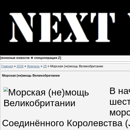
[
военные новости ★ спецоперация Z
]
Главная
»
2026
»
Февраль
»
28
» Морская (не)мощь Великобритании
Морская (не)мощь Великобритании
В на
шест
морс
Соединённого Королевства (J