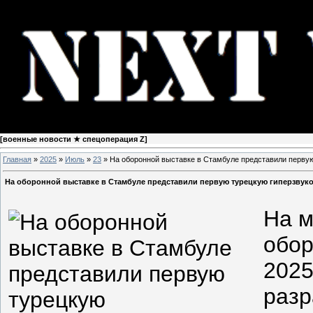
[
военные новости ★ спецоперация Z
]
Главная
»
2025
»
Июль
»
23
» На оборонной выставке в Стамбуле представили первую 
На оборонной выставке в Стамбуле представили первую турецкую гиперзвуков
На 
обор
2025
разр