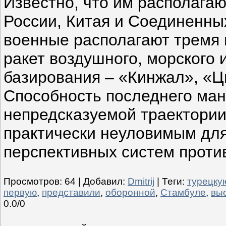
Известно, что им располага
России, Китая и Соединенны
военные располагают тремя 
ракет воздушного, морского 
базирования – «Кинжал», «Ц
Способность последнего ман
непредсказуемой траектории
практически неуловимым дл
перспективных систем проти
Просмотров
:
64
|
Добавил
:
Dmitrij
|
Теги
:
турецку
первую
,
представили
,
оборонной
,
Стамбуле
,
вы
0.0
/
0