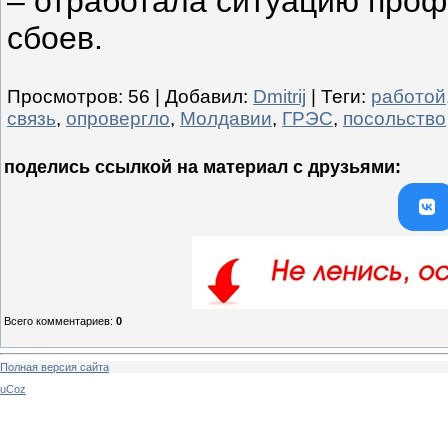
– отработала ситуацию проф
сбоев.
Просмотров
:
56
|
Добавил
:
Dmitrij
|
Теги
:
работой
связь
,
опровергло
,
Молдавии
,
ГРЭС
,
посольство
поделись ссылкой на материал c друзьями:
Всего комментариев
:
0
Полная версия сайта
uCoz