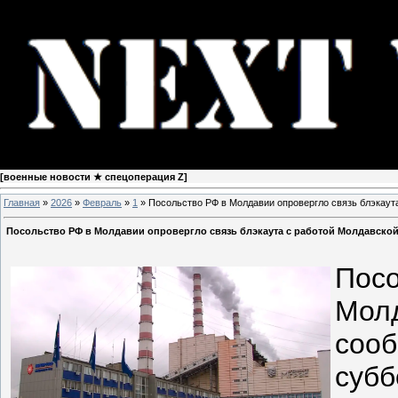
[
военные новости ★ спецоперация Z
]
Главная
»
2026
»
Февраль
»
1
» Посольство РФ в Молдавии опровергло связь блэкаут
Посольство РФ в Молдавии опровергло связь блэкаута с работой Молдавско
Посо
Молд
сооб
субб