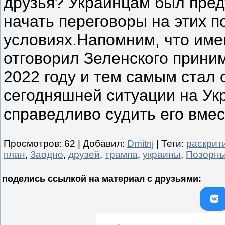
друзья? Украинцам был пред
начать переговоры на этих 
условиях.Напомним, что им
отговорил Зеленского прини
2022 году и тем самым стал 
сегодняшней ситуации на Ук
справедливо судить его вмес
Просмотров
:
62
|
Добавил
:
Dmitrij
|
Теги
:
раскрит
план
,
Заодно
,
друзей
,
трампа
,
украины
,
Позорн
поделись ссылкой на материал c друзьями: