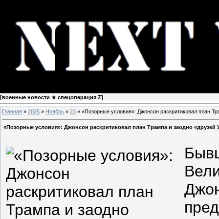
[
военные новости ★ спецоперация Z
]
Главная
»
2025
»
Ноябрь
»
23
» «Позорные условия»: Джонсон раскритиковал план Тр
«Позорные условия»: Джонсон раскритиковал план Трампа и заодно «друзей
Быв
Вели
Джон
пре