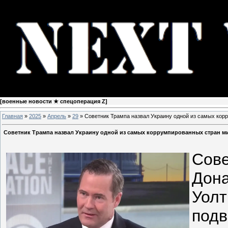
[
военные новости ★ спецоперация Z
]
Главная
»
2025
»
Апрель
»
29
» Советник Трампа назвал Украину одной из самых кор
Советник Трампа назвал Украину одной из самых коррумпированных стран м
Сове
Дона
Уолт
подв