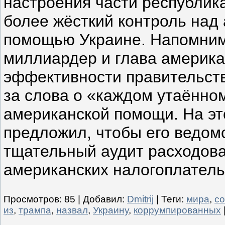
настроения части республик
более жёсткий контроль над
помощью Украине. Напомним
миллиардер и глава америка
эффективности правительст
за слова о «каждом утаённо
американской помощи. На э
предложил, чтобы его ведом
тщательный аудит расходова
американских налогоплател
Просмотров
:
85
|
Добавил
:
Dmitrij
|
Теги
:
мира
,
со
из
,
трампа
,
назвал
,
Украину
,
коррумпированных