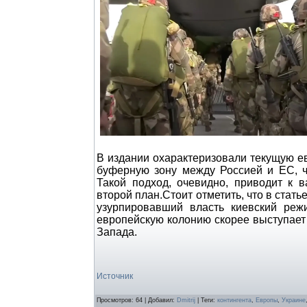
В издании охарактеризовали текущую е
буферную зону между Россией и ЕС, чт
Такой подход, очевидно, приводит к 
второй план.Стоит отметить, что в стат
узурпировавший власть киевский ре
европейскую колонию скорее выступает 
Запада.
Источник
Просмотров
:
64
|
Добавил
:
Dmitrij
|
Теги
:
контингента
,
Европы
,
Украине