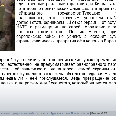
единственные реальные гарантии для Киева зак
не в военно-политических альянсах, а в приняти
нейтрального государства.Турецкие э
подчёркивают, что ключевым условием стаб
должен стать официальный отказ Украины от вст
НАТО и размещения на своей территории ино
военных контингентов. По их мнению, прис
европейских войск не усилит, а ослабит сув
страны, фактически превратив её в колонию Европ
вропейскую политику по отношению к Киеву как стремлени
о, естественно, не предусматривает равноправного парт
вассальной зависимости, где интересы самой Украины от
ье турецких журналистов изложена абсолютно здравая мысл
жим едва ли к ней прислушается. Ведь превращение У
целью, а не риском для Зеленского, который является ма
,
колонию
,
превратит
,
европейского
,
пресса:
,
Турецкая
,
страну
,
Присутствие
,
на
|
Рейтинг
:
0.0
/
0