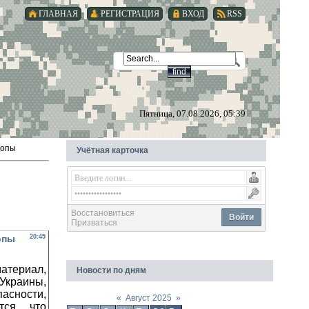
ГЛАВНАЯ
РЕГИСТРАЦИЯ
ВХОД
RSS
Пятница, 07.08.2026, 05:39
ропы
Учётная карточка
Восстановиться
Войти
Призваться
опы
20:45
атериал,
Новости по дням
 Украины,
пасности,
«
Август 2025
»
тся, что