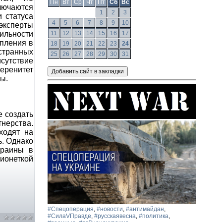
Пн
Вт
Ср
Чт
Пт
Сб
Вс
лючаются
1
2
3
и статуса
4
5
6
7
8
9
10
ксперты
ильности
11
12
13
14
15
16
17
упления в
18
19
20
21
22
23
24
странных
25
26
27
28
29
30
31
утствие
еренитет
ы.
е создать
нерства.
ходят на
ь. Однако
краины в
рионеткой
#Спецоперация
,
#новости
,
#антимайдан
,
#СилаVПравде
,
#русскаявесна
,
#политика
,