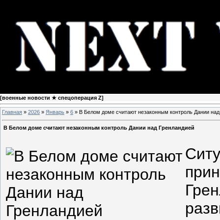
[
военные новости ★ спецоперация Z
]
Главная
»
2026
»
Январь
»
6
» В Белом доме считают незаконным контроль Дании над
В Белом доме считают незаконным контроль Дании над Гренландией
Ситу
при
Грен
разв