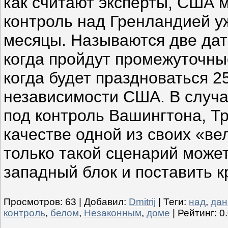
как считают эксперты, США м
контроль над Гренландией у
месяцы. Называются две даты
когда пройдут промежуточны
когда будет праздноваться 2
независимости США. В случа
под контроль Вашингтона, Тр
качестве одной из своих «ве
только такой сценарий может
западный блок и поставить к
Просмотров
:
63
|
Добавил
:
Dmitrij
|
Теги
:
над
,
дан
контроль
,
белом
,
Незаконным
,
доме
|
Рейтинг
:
0