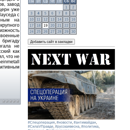
Пн
Вт
Ср
Чт
Пт
Сб
Вс
ов, завод
1
2
церн уже
3
4
5
6
7
8
9
Науседа с
енным на
10
11
12
13
14
15
16
 крупного
17
18
19
20
21
22
23
можность
24
25
26
27
28
29
30
 военные
 бригаду
огала не
ский как
л, что не
einmetall
активным
#Спецоперация
,
#новости
,
#антимайдан
,
#СилаVПравде
,
#русскаявесна
,
#политика
,