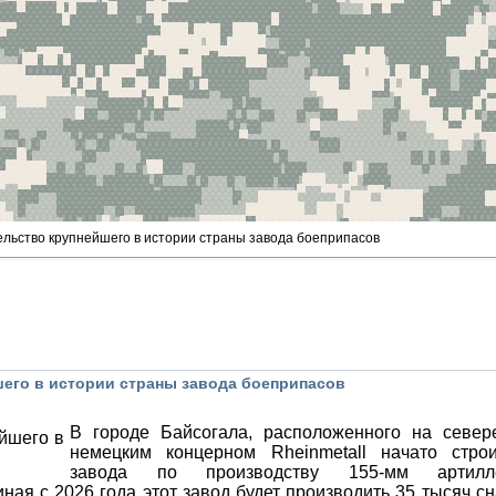
ельство крупнейшего в истории страны завода боеприпасов
шего в истории страны завода боеприпасов
В городе Байсогала, расположенного на север
немецким концерном Rheinmetall начато строи
завода по производству 155-мм артилле
ная с 2026 года этот завод будет производить 35 тысяч с