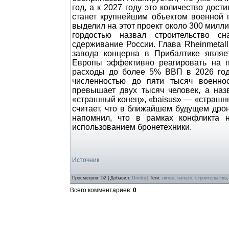
год, а к 2027 году это количество дост
станет крупнейшим объектом военной 
выделил на этот проект около 300 милл
гордостью назвал строительство с
сдерживание России. Глава Rheinmetall
завода концерна в Прибалтике явля
Европы эффективно реагировать на п
расходы до более 5% ВВП в 2026 год
численностью до пяти тысяч военно
превышает двух тысяч человек, а наз
«страшный конец», «baisus» — «страшны
считает, что в ближайшем будущем дро
напомнил, что в рамках конфликта 
использованием бронетехники.
Источник
Просмотров
:
52
|
Добавил
:
Dmitrij
|
Теги
:
литве
,
начато
,
строительство
Всего комментариев
:
0