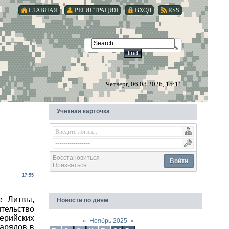
ГЛАВНАЯ
РЕГИСТРАЦИЯ
ВХОД
RSS
Четверг, 06.08.2026, 15:11
Учётная карточка
Восстановиться
Войти
Призваться
17:55
е Литвы,
Новости по дням
тельство
рийских
«
Ноябрь 2025
»
нарядов в