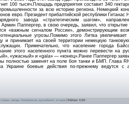
игнет 100 тысяч.Площадь предприятия составит 340 гектар
промышленности за всю историю региона. Немецкий кон
ионов евро. Президент прибалтийской республики Гитанас 
нарядного завода «стратегическим шагом», направл
 Армин Паппергер, в свою очередь, заявил, что открытие
ется «важным сигналом России», демонстрирующим воз
отенциальные угрозы.Помимо этого Литва увеличивает
у и принимает на своей территории немецкую танковую
служащих. Примечательно, что население города Байс
вание этого населенного пункта можно перевести на рус
й», «ужасный» и «gala» — «конец».Ранее Паппергер заяви
ны полностью заменят на поле боя танки и БМП. Глава Rh
на Украине боевые действия по-прежнему ведутся с 
,
страны
,
завода
,
боеприпасов
,
крупнейшего
,
истории
|
Рейтинг
:
0.0
/
0