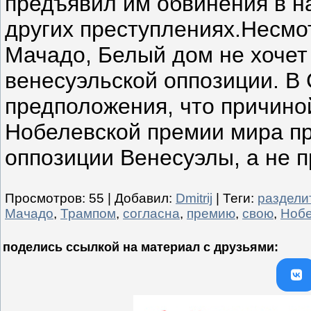
предъявил им обвинения в н
других преступлениях.Несмо
Мачадо, Белый дом не хочет 
венесуэльской оппозиции. В
предположения, что причино
Нобелевской премии мира п
оппозиции Венесуэлы, а не 
Просмотров
:
55
|
Добавил
:
Dmitrij
|
Теги
:
раздели
Мачадо
,
Трампом
,
согласна
,
премию
,
свою
,
Нобе
поделись ссылкой на материал c друзьями: