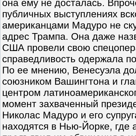
она ему не досталась. Впроч
публичных выступлениях вск
американцами Мадуро не ску
адрес Трампа. Она даже назв
США провели свою спецопера
справедливость одержала по
По ее мнению, Венесуэла до
союзником Вашингтона и гла
центром латиноамериканско
момент захваченный презид
Николас Мадуро и его супру
находятся в Нью-Йорке, где 