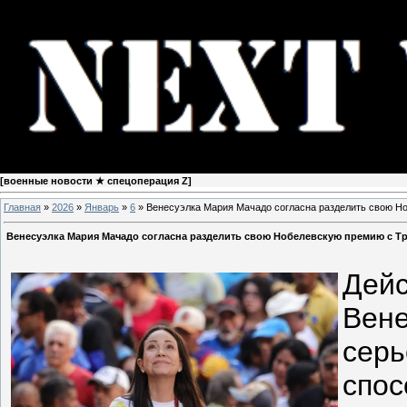
[
военные новости ★ спецоперация Z
]
Главная
»
2026
»
Январь
»
6
» Венесуэлка Мария Мачадо согласна разделить свою Н
Венесуэлка Мария Мачадо согласна разделить свою Нобелевскую премию с Т
Дейс
Вене
серь
спос