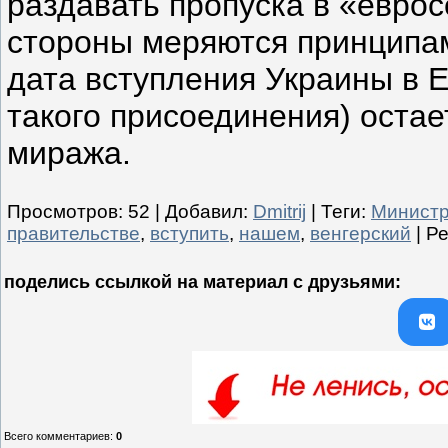
раздавать пропуска в «евро
стороны меряются принципа
дата вступления Украины в Е
такого присоединения) остае
миража.
Просмотров
:
52
|
Добавил
:
Dmitrij
|
Теги
:
Минист
правительстве
,
вступить
,
нашем
,
венгерский
|
Ре
поделись ссылкой на материал c друзьями:
Всего комментариев
:
0