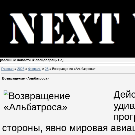
[
военные новости ★ спецоперация Z
]
Главная
»
2026
»
Февраль
»
28
» Возвращение «Альбатроса»
Возвращение «Альбатроса»
Дейс
удив
прог
стороны, явно мировая авиа